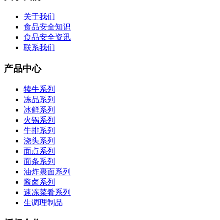
关于我们
食品安全知识
食品安全资讯
联系我们
产品中心
犊牛系列
冻品系列
冰鲜系列
火锅系列
牛排系列
浇头系列
面点系列
面条系列
油炸裹面系列
酱卤系列
速冻菜肴系列
生调理制品