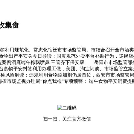
收集食
利用规范化、常态化宿迁市市场监管局、市结合召开全市酒类
把食物出产平安关今日导读：国度规范外卖平台补助行为，暖锅店
型案例洞庭端午粽飘喷鼻 三管齐下保安康——岳阳市市场监管部
食物平安封签利用办理工做，美团、淘宝闪购、市场监管立案查处移
检风险解读：违规利用食物添加剂仍居首位，西安市市场监管局
海省市场监视办理局“你点我检”专项预警： 端午食物平安消费提
扫一扫，关注官方微信