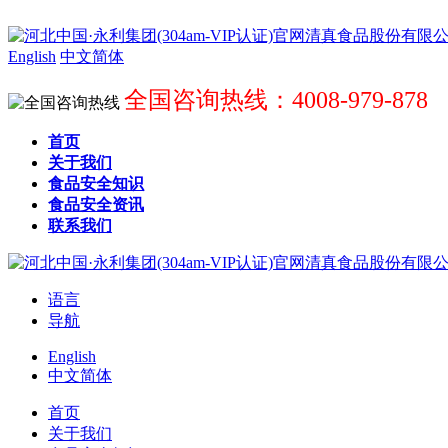
English
中文简体
全国咨询热线：4008-979-878
首页
关于我们
食品安全知识
食品安全资讯
联系我们
语言
导航
English
中文简体
首页
关于我们