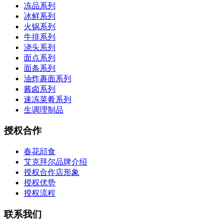
冻品系列
冰鲜系列
火锅系列
牛排系列
浇头系列
面点系列
面条系列
油炸裹面系列
酱卤系列
速冻菜肴系列
生调理制品
授权合作
春花邱食
艾克拜尔品牌介绍
授权合作店形象
授权优势
授权流程
联系我们