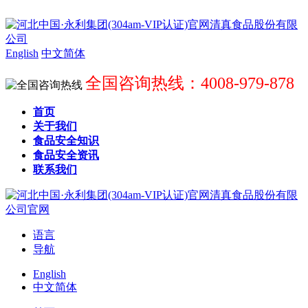
English
中文简体
全国咨询热线：4008-979-878
首页
关于我们
食品安全知识
食品安全资讯
联系我们
语言
导航
English
中文简体