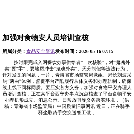
加强对食物安人员培训查核
所属分类：
食品安全资讯
发布时间：
2026-05-16 07:15
按时限完成入网餐饮办事供给者“二次核验”，对“鬼魂外
卖”要“零”，要峻厉冲击“鬼魂外卖”、天分制假等违法行为，
针对发觉的问题，一片，青海省市场监管局党组、局长刘波采
纳“两曲”体例，督促平台严酷履行从体义务和办理轨制，确保
线上线下同标同质。要压实各方义务，加强对食物平安办理人
员培训查核，正在某平台西宁办事点沉点核查了平台食物平安
办理机形成立、消息公示、日常放哨等义务落实环境，（供
稿：青海省市场监管局）中国质量旧事网讯 近日，正在骑手
驿坐取骑手交换送餐工做，