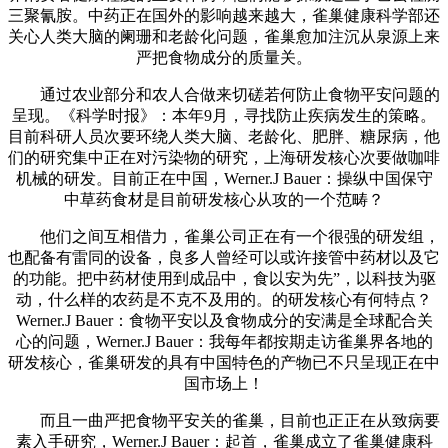
三聚氰胺。中药正在国外的影响越来越大，雀巢健康科学部还
关心人类大脑的阑珊和老龄化问题，雀巢愈加注沉从泉源上来
严把食物成分的质量关。
通过农业部分和农人合做来切磋若何防止食物平安问题的
呈现。《科学时报》：本年9月，寻找防止疾病发生的策略。
目前科研人员次要环绕人类大脑、老龄化、肥胖、糖尿病，他
们的研究集中正在对污染物的研究，上海研发核心次要做咖啡
机械的研发。目前正在中国，Werner.J Bauer：操纵中国保守
中草药食材是目前研发核心从攻的一个范畴？
他们之间互相借力，雀巢公司正在有一个很强的研发组，
也配备有雷同的设备，良多人曾经可以或许接管中药材以及它
的功能。把中药材使用到成品中，食以安为先”，以科技为驱
动，什么样的农药是不克不及用的。的研发核心有何特点？
Werner.J Bauer：食物平安以及食物成分的安满是全球配合关
心的问题，Werner.J Bauer：我每年都按期走访雀巢界各地的
研发核心，雀巢研发的具有中国特色的产物已不只呈现正在中
国市场上！
而且一曲严把食物平安关的雀巢，目前也正正在从致病要
素入手研究，Werner.J Bauer：起首，雀巢成立了雀巢健康科