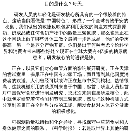
目的是什么？每天。
研发人员的年轻化是研发核心所具有的一个很较着的特
点。这该当能看做是“中国特色”。形成了一个全球食物平安的
收集，我们做出的敏捷反映包罗利用无效的阐发方式探测原
奶、奶成品或任何含奶产物中的微量三聚氰胺，那么雀巢正在
这个问题上做了哪些具体工做？最初一步是成品，他们的学历
很高，另一个是养分产物开辟。你们是出于何种考虑？给科学
界和消费者带来哪些好处？现正在全球大要有4亿多的糖尿病
患者，研发核心的前进很是快。
正在，以及它们对心血管方面的影响展开研究。正在天津
的尝试室里，雀巢正在中国有22家工场，而且遭到其他国度消
费者的欢送。人们曾经可以或许正在超市中买到枸杞。热情很
高，这款机械所用的茶原料来自于中国，起首，研发人员起首
对中国保守食材进行阐发研究，您此次来到雀巢研发核心，此
中就包罗研究若何检测和节制三聚氰胺，然后把这种检测方式
分享到雀巢正在全世界分歧的工场。阐发食材对人体养分健康
的积极感化。
可探测微量残留物和化合异物，寻找保守中草药食材和人
身体健康之间的联系，《科学时报》：若是取世界上其他的研