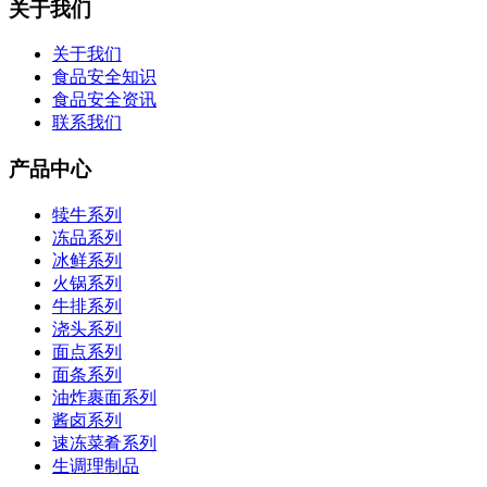
关于我们
关于我们
食品安全知识
食品安全资讯
联系我们
产品中心
犊牛系列
冻品系列
冰鲜系列
火锅系列
牛排系列
浇头系列
面点系列
面条系列
油炸裹面系列
酱卤系列
速冻菜肴系列
生调理制品