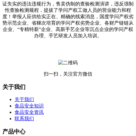
证失实的违法违规行为，售卖伪制的查验检测演讲，违反强制
性查验检测规程，提拔了学问产权工做人员的营业能力和程
度！举报人应供给实正在、精确的线索消息，国度学问产权劣
势示范企业、省梯次培育的学问产权劣势企业、各财产链链从
企业、“专精特新”企业、高新手艺企业等沉点企业的学问产权
办理、手艺研发人员加入培训。
扫一扫，关注官方微信
关于我们
关于我们
食品安全知识
食品安全资讯
联系我们
产品中心