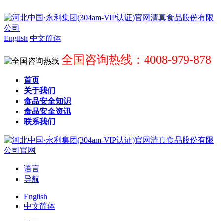
English
中文简体
全国咨询热线：4008-979-878
首页
关于我们
食品安全知识
食品安全资讯
联系我们
语言
导航
English
中文简体