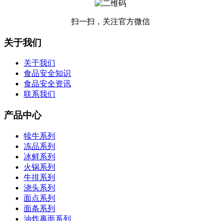
扫一扫，关注官方微信
关于我们
关于我们
食品安全知识
食品安全资讯
联系我们
产品中心
犊牛系列
冻品系列
冰鲜系列
火锅系列
牛排系列
浇头系列
面点系列
面条系列
油炸裹面系列