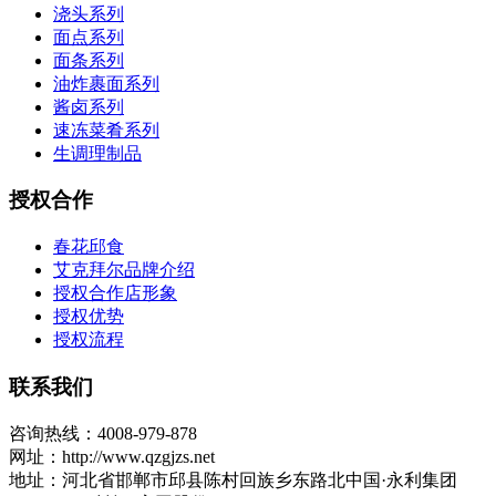
浇头系列
面点系列
面条系列
油炸裹面系列
酱卤系列
速冻菜肴系列
生调理制品
授权合作
春花邱食
艾克拜尔品牌介绍
授权合作店形象
授权优势
授权流程
联系我们
咨询热线：4008-979-878
网址：http://www.qzgjzs.net
地址：河北省邯郸市邱县陈村回族乡东路北中国·永利集团