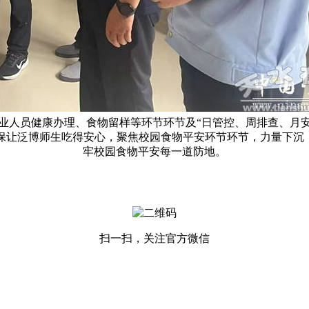
人员健康办理、食物留样等环节环节及“日管控、周排查、月安
泛博师生吃得安心，聚焦校园食物平安环节环节，力量下沉，查抄
牢校园食物平安每一道防地。
扫一扫，关注官方微信