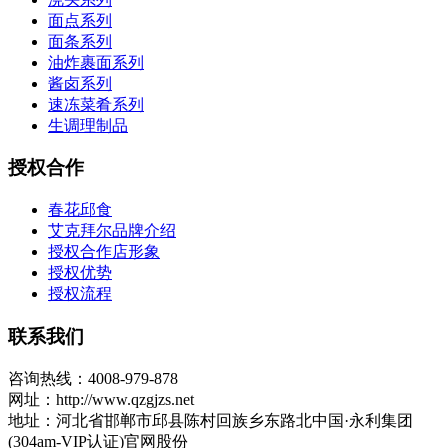
面点系列
面条系列
油炸裹面系列
酱卤系列
速冻菜肴系列
生调理制品
授权合作
春花邱食
艾克拜尔品牌介绍
授权合作店形象
授权优势
授权流程
联系我们
咨询热线：4008-979-878
网址：http://www.qzgjzs.net
地址：河北省邯郸市邱县陈村回族乡东路北中国·永利集团
(304am-VIP认证)官网股份