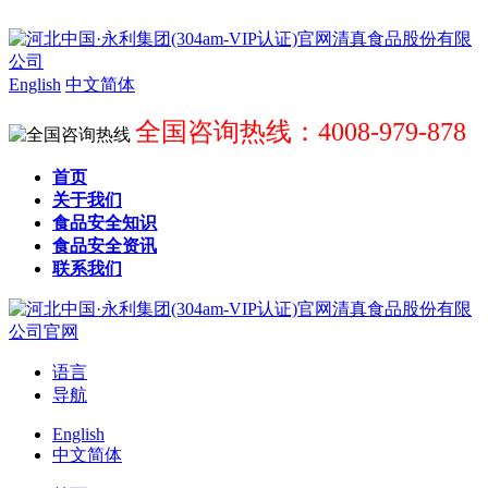
English
中文简体
全国咨询热线：4008-979-878
首页
关于我们
食品安全知识
食品安全资讯
联系我们
语言
导航
English
中文简体