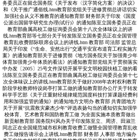
务委员正在留念国务院《关于发布〈汉字简化方案〉的决议》
和《关于推广通俗线.htm教育部党组关于进修贯彻总讲话切实
加强社会从义不雅教育的通知教育部 财务部关于印发《国度
公派出国留学研究生办理(试行)》的通知陈至立国务委员正在
教育部曲属高校工做征询委员会第十八次全体味议上的讲
线.htm教育部等七部分关于转发陈至立国务委员正在全国管理
教育乱收费部际联席会议上的讲线.htm 教育部 司法部 监管总
局关于印发《“生命、安然出行”交通平安宣布道育工程实施方
案》的通知教育部关于进修贯彻《地方国务院关于加强青少年
体育加强青少年体质的看法》的通知教育部党组关于贯彻落实
中办发〔2005〕25号文件深切开展平安文明校园扶植工做的看
法陈至立国务委员正在教育部曲属高校工做征询委员会第十七
次全体味议上的讲线.htm教育部关于做好2008年农村权利教育
阶段学校教师特设岗亭打算工做的通知教育部办公厅关于转发
科学手艺部《关于庄重财经规律规范国度科技打算课题经费利
用和加强监管的通知》的通知地方文明办 教育部 共青团地方
关于开展“抗震救灾豪杰少年”评选表扬勾当的通知切实加强学
校体育、艺术教育和国防教育工做 为全面实施本质教育做出
新贡献教育部 国务院纠风办关于印发陈至立、周济、田淑兰
同志正在全国规范城市权利教育收费工做暨全国管理教育乱收
费工做报告请示会上讲线.htm教育部 财务部 人事部 地方编办