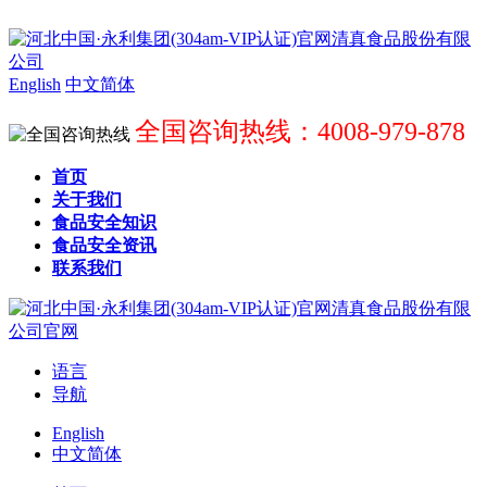
English
中文简体
全国咨询热线：4008-979-878
首页
关于我们
食品安全知识
食品安全资讯
联系我们
语言
导航
English
中文简体