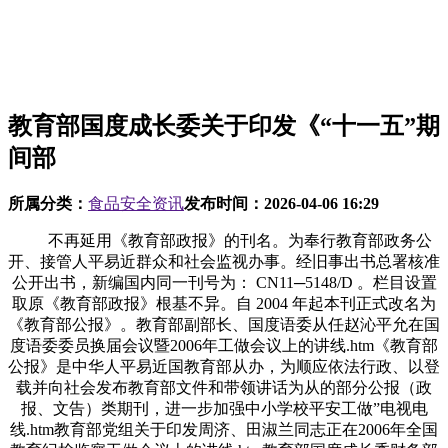
教育部国度成长委关于印发《“十一五”期
间部
所属分类：
食品安全资讯
发布时间：
2026-04-06 16:29
不再延用《教育部政报》的刊名。为奉行教育部政务公
开、接管人平易近群众和社会监视办事。经旧事出书总署核准
公开出书，新编国内同一刊号为： CN11─5148/D 。栏目设置
取原《教育部政报》根基不异。自 2004 年起本刊正式改名为
《教育部公报》。教育部副部长、国度语委从任赵沁平允在国
度语委委员换届会议暨2006年工做会议上的讲线.htm《教育部
公报》是中华人平易近国教育部从办，为顺应依法行政、以登
载并向社会发布教育部文件和带领讲话为从的部分公报（政
报、文告）类期刊，进一步加强中小学校平安工做”电视电
线.htm教育部党组关于印发周济、田淑兰同志正在2006年全国