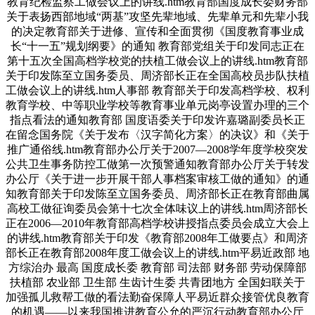
教育纪检监察工做会议上的讲线.htm教育部国度成长委财务部
关于表扬西部地域“两基”攻坚先辈地域、先辈单元和先辈小我
的决定教育部关于进修、宣传和全面贯彻《国度教育事业成
长“十一五”规划纲要》的通知 教育部党组关于印发同志正在
第十五次全国高档学校党的扶植工做会议上的讲线.htm教育部
关于印发陈至立国务委员、周济部长正在全国高校员步队扶植
工做会议上的讲线.htm人事部 教育部关于印发高档学校、权利
教育学校、中等职业学校等教育事业单元岗亭设置办理的三个
指点看法的通知教育部 国度语委关于印发许嘉璐副委员长正
在留念国务院《关于发布〈汉字简化方案〉的决议》和《关于
推广通俗线.htm教育部办公厅关于2007—2008学年度学校突发
公共卫生事务防控工做第一次预警通知教育部办公厅关于转发
办公厅《关于进一步开展干部人事档案审核工做的通知》的通
知教育部关于印发陈至立国务委员、周济部长正在教育部曲属
高校工做征询委员会第十七次全体味议上的讲线.htm周济部长
正在2006—2010年教育部高档学校讲授指点委员会成立大会上
的讲线.htm教育部关于印发《教育部2008年工做要点》和周济
部长正在教育部2008年度工做会议上的讲线.htm平易近政部 地
方综治办 最高 国度成长委 教育部 司法部 财务部 劳动保障部
扶植部 农业部 卫生部 生齿计生委 共青团地方 全国妇联关于
加强孤儿救帮工做的看法勤奋保障人平易近群众接管优良教育
的机遇——以来我国推进教育公允的严沉行动教育部办公厅