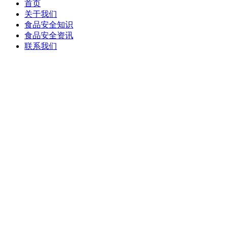
首页
关于我们
食品安全知识
食品安全资讯
联系我们