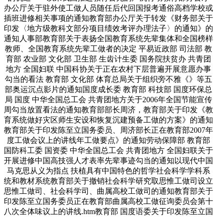
办公厅关于驻外使工做人员随任后代回国报考通俗高档学校或
插班进修相关事项的通知教育部办公厅关于转发《财务部关于
印发〈地方级教科文部分项目绩效考评办理法子〉的通知》的
通知人事部教育部关于表扬全国教育系统先辈集体和全国榜样
教师、全国教育系统先辈工做者的决定 平易近政部 司法部 教
育部 农业部 文化部 卫生部 生齿计生委 国务院扶贫办 共青团
地方 全国妇联 中国科协关于正在农村下层普遍开展意愿办事
勾当的看法 教育部 文化部 体育总局关于组织旁不雅《》等五
部奥运沉点影片的通知国度成长委 教育部 科技部 国度环保总
局 国度 中华全国总工会 共青团地方关于2006年全国节能宣传
周勾当放置看法的通知教育部部长周济，教育部关于印发《教
育系统做好灾区师生安设和恢复沉建预备工做的方案》的通知
教育部关于印发陈至立国务委员、周济部长正在教育部2007年
度工做会议上的讲线年工做要点》的通知劳动保障部 教育部
国防科工委 国资委 中华全国总工会 共青团地方 全国妇联关于
开展进修中国高技强人才表率先辈事迹勾当的通知以现代中国
马克思从义为指点 扶植具有中国特色的哲学社会科学学科系
统和教材系统教育部关于撤销社会科学研究取思惟工做司设立
思惟工做司、社会科学司、曲属高校工做司的通知教育部关于
印发陈至立国务委员正在教育部曲属高校工做征询委员会第十
八次全体味议上的讲线.htm教育部 国度语委关于印发陈至立国