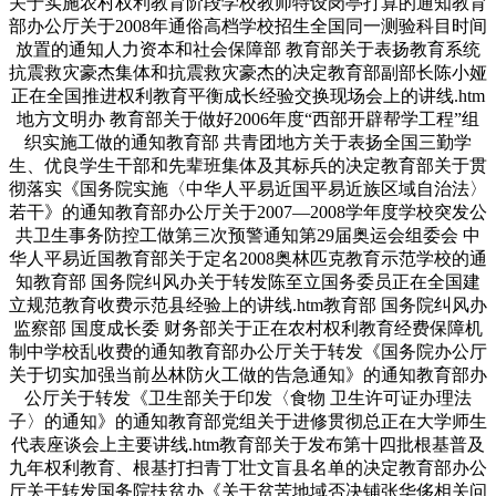
关于实施农村权利教育阶段学校教师特设岗亭打算的通知教育
部办公厅关于2008年通俗高档学校招生全国同一测验科目时间
放置的通知人力资本和社会保障部 教育部关于表扬教育系统
抗震救灾豪杰集体和抗震救灾豪杰的决定教育部副部长陈小娅
正在全国推进权利教育平衡成长经验交换现场会上的讲线.htm
地方文明办 教育部关于做好2006年度“西部开辟帮学工程”组
织实施工做的通知教育部 共青团地方关于表扬全国三勤学
生、优良学生干部和先辈班集体及其标兵的决定教育部关于贯
彻落实《国务院实施〈中华人平易近国平易近族区域自治法〉
若干》的通知教育部办公厅关于2007—2008学年度学校突发公
共卫生事务防控工做第三次预警通知第29届奥运会组委会 中
华人平易近国教育部关于定名2008奥林匹克教育示范学校的通
知教育部 国务院纠风办关于转发陈至立国务委员正在全国建
立规范教育收费示范县经验上的讲线.htm教育部 国务院纠风办
监察部 国度成长委 财务部关于正在农村权利教育经费保障机
制中学校乱收费的通知教育部办公厅关于转发《国务院办公厅
关于切实加强当前丛林防火工做的告急通知》的通知教育部办
公厅关于转发《卫生部关于印发〈食物 卫生许可证办理法
子〉的通知》的通知教育部党组关于进修贯彻总正在大学师生
代表座谈会上主要讲线.htm教育部关于发布第十四批根基普及
九年权利教育、根基打扫青丁壮文盲县名单的决定教育部办公
厅关于转发国务院扶贫办《关于贫苦地域否决铺张华侈相关问