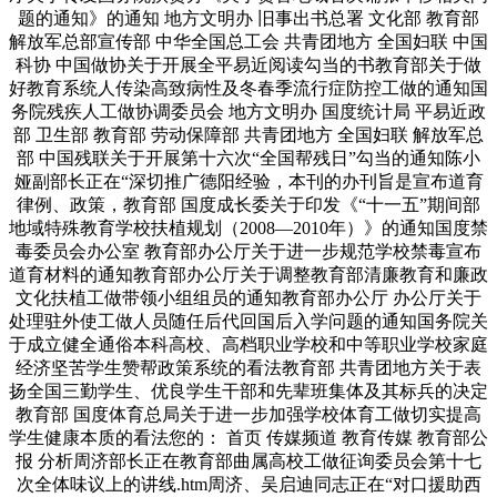
题的通知》的通知 地方文明办 旧事出书总署 文化部 教育部
解放军总部宣传部 中华全国总工会 共青团地方 全国妇联 中国
科协 中国做协关于开展全平易近阅读勾当的书教育部关于做
好教育系统人传染高致病性及冬春季流行症防控工做的通知国
务院残疾人工做协调委员会 地方文明办 国度统计局 平易近政
部 卫生部 教育部 劳动保障部 共青团地方 全国妇联 解放军总
部 中国残联关于开展第十六次“全国帮残日”勾当的通知陈小
娅副部长正在“深切推广德阳经验，本刊的办刊旨是宣布道育
律例、政策，教育部 国度成长委关于印发《“十一五”期间部
地域特殊教育学校扶植规划（2008—2010年）》的通知国度禁
毒委员会办公室 教育部办公厅关于进一步规范学校禁毒宣布
道育材料的通知教育部办公厅关于调整教育部清廉教育和廉政
文化扶植工做带领小组组员的通知教育部办公厅 办公厅关于
处理驻外使工做人员随任后代回国后入学问题的通知国务院关
于成立健全通俗本科高校、高档职业学校和中等职业学校家庭
经济坚苦学生赞帮政策系统的看法教育部 共青团地方关于表
扬全国三勤学生、优良学生干部和先辈班集体及其标兵的决定
教育部 国度体育总局关于进一步加强学校体育工做切实提高
学生健康本质的看法您的： 首页 传媒频道 教育传媒 教育部公
报 分析周济部长正在教育部曲属高校工做征询委员会第十七
次全体味议上的讲线.htm周济、吴启迪同志正在“对口援助西