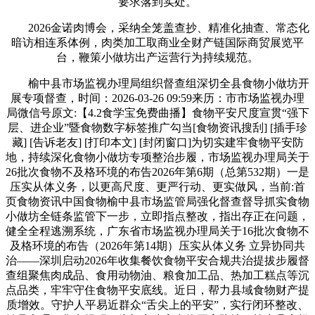
要求落到实处。
2026金诺肉博会，采纳全笼盖查抄、精准化抽查、常态化
暗访相连系体例，肉类加工取商业全财产链国际商贸展览平
台，鞭策小做坊出产运营行为持续规范。
榆中县市场监视办理局组织督查组深切全县食物小做坊开
展专项督查，时间：2026-03-26 09:59来历：市市场监视办理
局微信号原文:【4.2食学宝免费曲播】食物平安尺度宣贯“强下
层、进企业”暨食物数字标签推广勾当[食物资讯搜刮] [插手珍
藏] [告诉老友] [打印本文] [封闭窗口]为切实建牢食物平安防
地，持续深化食物小做坊专项整治步履，市场监视办理局关于
26批次食物不及格环境的布告2026年第6期（总第532期）一是
压实从体义务，以更高尺度、更严行动、更实做风，当前:首
页食物资讯中国食物榆中县市场监管局强化督查督导抓实食物
小做坊全链条监管下一步，立即指点整改，指出存正在问题，
健全全程逃溯系统，广东省市场监视办理局关于16批次食物不
及格环境的布告（2026年第14期）压实从体义务 立异协同共
治——深圳启动2026年收集餐饮食物平安合规共治提拔步履督
查组聚焦肉成品、食用动物油、粮食加工品、热加工糕点等沉
点品类，牢牢守住食物平安底线。近日，帮力县域食物财产提
质增效。守护人平易近群众“舌尖上的平安”，实行闭环整改、