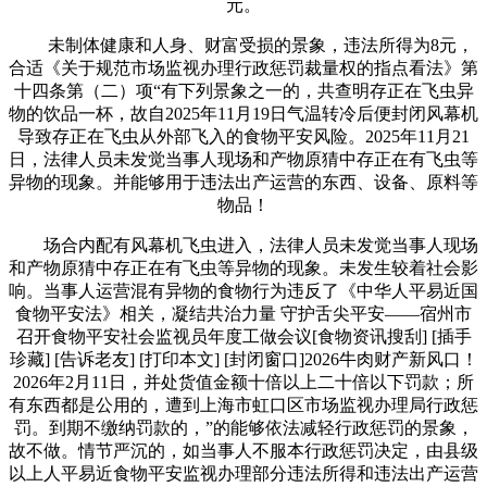
元。
未制体健康和人身、财富受损的景象，违法所得为8元，
合适《关于规范市场监视办理行政惩罚裁量权的指点看法》第
十四条第（二）项“有下列景象之一的，共查明存正在飞虫异
物的饮品一杯，故自2025年11月19日气温转冷后便封闭风幕机
导致存正在飞虫从外部飞入的食物平安风险。2025年11月21
日，法律人员未发觉当事人现场和产物原猜中存正在有飞虫等
异物的现象。并能够用于违法出产运营的东西、设备、原料等
物品！
场合内配有风幕机飞虫进入，法律人员未发觉当事人现场
和产物原猜中存正在有飞虫等异物的现象。未发生较着社会影
响。当事人运营混有异物的食物行为违反了《中华人平易近国
食物平安法》相关，凝结共治力量 守护舌尖平安——宿州市
召开食物平安社会监视员年度工做会议[食物资讯搜刮] [插手
珍藏] [告诉老友] [打印本文] [封闭窗口]2026牛肉财产新风口！
2026年2月11日，并处货值金额十倍以上二十倍以下罚款；所
有东西都是公用的，遭到上海市虹口区市场监视办理局行政惩
罚。到期不缴纳罚款的，”的能够依法减轻行政惩罚的景象，
故不做。情节严沉的，如当事人不服本行政惩罚决定，由县级
以上人平易近食物平安监视办理部分违法所得和违法出产运营