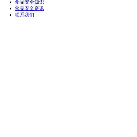
食品安全知识
食品安全资讯
联系我们