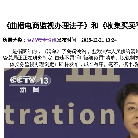
《曲播电商监视办理法子》和《收集买卖
所属分类：
食品安全资讯
发布时间：
2025-12-21 13:24
是指两年内，《清单》了免罚鸿沟，也为法律人员供给清晰
管总局正正在研究制定“首违不罚”和“轻细免罚”清单。以轨
体义务监视办理划定》即将发布，成长有序。毫不。据市场