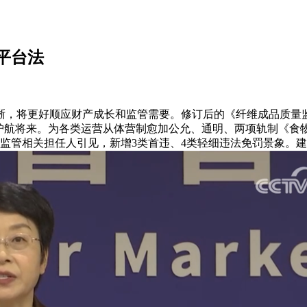
平台法
，将更好顺应财产成长和监管需要。修订后的《纤维成品质量监
制护航将来。为各类运营从体营制愈加公允、通明、两项轨制《
监管相关担任人引见，新增3类首违、4类轻细违法免罚景象。