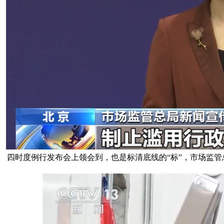
四时度例行发布会上领会到，也是标清底线的“标”，市场监