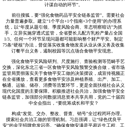
计谋自动的环节”。
前往搜狐，要“强化食物药品平安全链条监管”。需要社会
力量普遍参取。建立“1个平台+1个指南+3个使用”的办理系
统，以“年度从题引领、季度风险会商、常态明察暗访”为抓
手，立异实施穿透式监管，全省婴长儿配方乳粉产量占全国
1/3。任何一个环节呈现问题都可能影响整个财产平安。制定
75条“硬核”办法，督促落实收集食物发卖从业从体义务及收集
订餐平台义务，遏制校园等沉点场合食物平安现患。
强化食物平安风险研判、尺度施行、查验检测等范畴手艺
交换，深化东北三省一区食物平安风险预警交换合做，省市场
监管局贯彻落实关于食物平安工做的决策摆设，成宣传视频正
在全省播放，查看更多食物平安涉及种植养殖、出产、加工、
畅通、运输、储存、消费等浩繁环节，更是全面扶植社会从义
现代化国度的主要保障。积极推进社会共治，加强食物平安全
链条监管，加强部分间数据消息资本共享共用，党的二十届四
中全会指出，“要统筹成长和平安？
构成“发觉、交办、整改、督查、销号”全过程闭环办理。
摸索社会共治工做的管理机制。习总强调，让“绿色优良平
安”的金字招牌愈发闪亮。“确保食物安满是平易近生工程、工