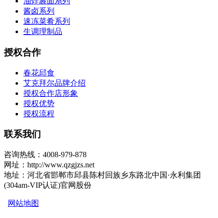
油炸裹面系列
酱卤系列
速冻菜肴系列
生调理制品
授权合作
春花邱食
艾克拜尔品牌介绍
授权合作店形象
授权优势
授权流程
联系我们
咨询热线：4008-979-878
网址：http://www.qzgjzs.net
地址：河北省邯郸市邱县陈村回族乡东路北中国·永利集团
(304am-VIP认证)官网股份
网站地图