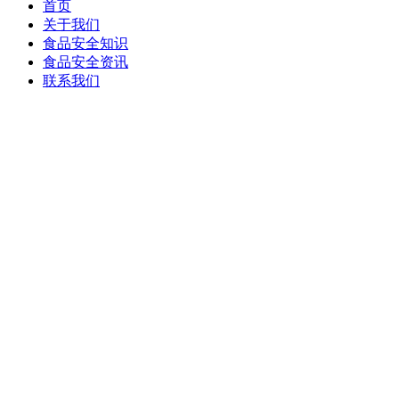
首页
关于我们
食品安全知识
食品安全资讯
联系我们