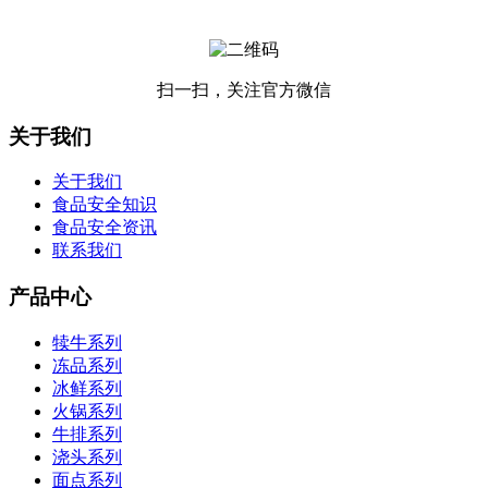
扫一扫，关注官方微信
关于我们
关于我们
食品安全知识
食品安全资讯
联系我们
产品中心
犊牛系列
冻品系列
冰鲜系列
火锅系列
牛排系列
浇头系列
面点系列