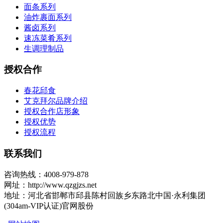
面条系列
油炸裹面系列
酱卤系列
速冻菜肴系列
生调理制品
授权合作
春花邱食
艾克拜尔品牌介绍
授权合作店形象
授权优势
授权流程
联系我们
咨询热线：4008-979-878
网址：http://www.qzgjzs.net
地址：河北省邯郸市邱县陈村回族乡东路北中国·永利集团
(304am-VIP认证)官网股份