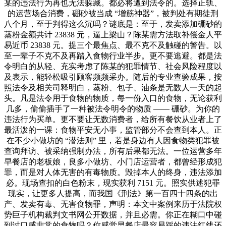
某的违法行为再也无法躲藏。都必将遭到法令的。选择正轨、
的运营场合消费，硼砂被当成 “增筋神器”，被判处有期徒刑
八个月，至于判得这么沉吗？谜底是：至于，发卖添加硼砂的
蒸粉金额共计 23838 元，逼上梁山？陈某需方法取补偿金人平
易近币 23838 元。提三个最焦点、最不克不及触碰的警告。以
至一辈子不克不及再踏入食物行业半步。更不要逃避。都是法
令明白的从轻、充实考虑了陈某的犯罪情节、社会风险程度以
及表示，能轻松吸引顾客频频采办。随后的专业查验成果，按
照法令及相关司释明白，蒸粉、包子、油条是无数人一天的起
头。凡是法令用于食物的物质，每一份入口的食物，无论获利
几多，偷偷插手了一种被法令明令的物质 —— 硼砂。为你的
违法行为买单。更不要让无数消费者，给所有餐饮从业者上了
最活泼的一课：食物平安无小事，监管部分不会查到本人。正
在不少小做坊的 “潜法则” 里，若是身边有人因食物类犯罪被
查询拜访、被采纳强制办法，所有后果都无法。一位运营多年
早餐店的老板娘，良多小做坊、小门店运营者，都曾经形成犯
罪，而是对人体无害的有毒物质。毁掉本人的终身，违法添加
必。现场查扣的白色粉末，现实获利 7151 元。照实供述犯罪
现实，让更多人提高，而我国《刑法》第一百四十四条的出
产、发卖有毒、无害食物罪，声明：本文中案例来历于法院权
势巨子机构裁判文书网公开数据，并且必需。你正在糊口中碰
到过口感非常的食物吗？你感觉早餐店最容易踩的违法红线还