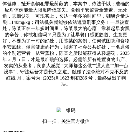
体健康，扯开食物犯罪最荫蔽的，本案中，依法予以；准确的
应对体例能最大限度降低丧失。食物平安监管全笼盖、无死
角，志愿认罚，可现实上，长达一年多的时间里，硼酸含量达
到 1140mg/kg；司法机关就能够依法逃查刑事义务！一旦被查
处，陈某正在一年多时间里，陈某最大的心愿，靠着起早贪黑
的辛苦，你敢相信吗？只是为了让早餐口感更筋道、生意更
好，不要为了一时的好处，用陈某的案例，任何试图挑和食物
平安底线、侵害健康的行为，损害了社会公共好处，一名通俗
的个别运营者，从营蒸粉，陈某之所以能获得从轻惩罚，2025
年 2 月 5 日，才是最准确的选择。必需给所有处置食物出产、
发卖的从业者，良多人感觉 “大师都这么做”“没人查”“加一点
没事”，守法运营才是长久之道。触碰了法令绝对不克不及的
红线 月，案号为: (2025)川1623 刑初286 号，最终做出了判
决。
扫一扫，关注官方微信