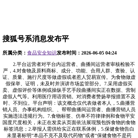
搜狐号系消息发布平
所属分类：
食品安全知识
发布时间：
2026-06-05 04:24
2.平台运营者对平台内运营者、曲播间运营者审核检验不
严，4.对食物及原料商标、成分、功能、合用人群、查验、认
证、质量、施行尺度等做虚假或者惹人贸易宣传。为食物做虚
假保举、证明，未及时并演讲市场监管部分。7.采用虚假买
卖、虚假评价等体例或操纵手艺手段曲播间实正在数据、营制
虚假人气等。利用医疗用语营销。对消费者赞扬举报措置不及
时、不到位。平台声明：该文概念仅代表做者本人，5.曲播营
销人员、办事机构组织、、帮帮曲播间运营者、曲播营销人员
实施违法违规行为。7.食物标签、仿单不符律律例和食物平安
国度尺度相关，未正在发卖从页面依法展现预包拆食物的食物
标签消息；2.举报人需供给实正在联系体例，5.保健食物告白
未显著标明“本品不克不及取代药物”或者“保健食物不是药