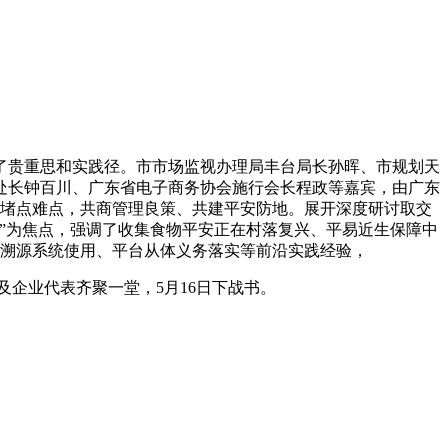
贵重思和实践径。市市场监视办理局丰台局长孙晖、市规划天
处长钟百川、广东省电子商务协会施行会长程政等嘉宾，由广东
堵点难点，共商管理良策、共建平安防地。展开深度研讨取交
管”为焦点，强调了收集食物平安正在村落复兴、平易近生保障中
溯源系统使用、平台从体义务落实等前沿实践经验，
企业代表齐聚一堂，5月16日下战书。