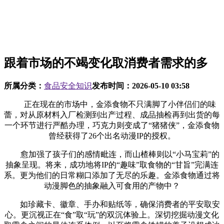
跟着市场的不竭变化取消费者需求的多
所属分类：
食品安全知识
发布时间：
2026-05-10 03:58
正在现在的市场中，金添食物不只满脚了小伴侣们的味
蕾，对从原材料入厂检测到出产过程、成品抽检再到出货的每
一个环节进行严酷办理，巧克力则变成了“猪猪侠”，金添食物
曾经获得了26个出名动漫IP的授权。
愈加强了孩子们的感情毗连，而山楂棒则以“小马宝莉”的
抽象呈现。将来，成功地将IP的“趣味”取食物的“甘旨”完满连
系。更为他们的日常糊口添加了无尽的乐趣。金添食物通过将
动漫脚色的抽象融入可食用的产物中？
如珍藏卡、徽章、手办和贴纸等，确保消费者的平安取安
心。更沉视正在“食”取“玩”的双沉体验上。深切挖掘动漫文化