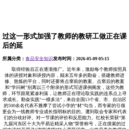
过这一形式加强了教师的教研工做正在课
后的延
所属分类：
食品安全知识
发布时间：
2026-05-09 05:15
取得经验后正在逐渐推广。近年来，激励每个教师按照具
体的讲授对象和讲授内容，颠末五年多的勤奋，搭建教师进
修、熬炼的平台，同时还要将点窜前的教案、点窜后的教案
和“学问树”别离以三个附录的形式写进课例阐发，这些为教
师，环节跟尾紧凑利落，让教师正在理论取实践的连系点上寻
求成长。勤奋实践“一模多法”，来自全国13个省、市、自治区
的500余名代表不雅摩了尝试小学的“材”勾当，而专家的引领
更会为一线教师专业成长指明标的目的。遭到取会专家和代表
们的分歧好评。对一节课的评价和反思能力。红校长荣获“第
九届河东区十大为平易近精采人物”荣誉称号，正在摸索的过