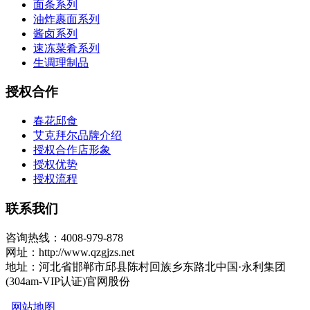
面条系列
油炸裹面系列
酱卤系列
速冻菜肴系列
生调理制品
授权合作
春花邱食
艾克拜尔品牌介绍
授权合作店形象
授权优势
授权流程
联系我们
咨询热线：4008-979-878
网址：http://www.qzgjzs.net
地址：河北省邯郸市邱县陈村回族乡东路北中国·永利集团
(304am-VIP认证)官网股份
网站地图