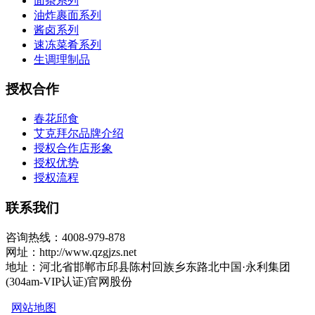
面条系列
油炸裹面系列
酱卤系列
速冻菜肴系列
生调理制品
授权合作
春花邱食
艾克拜尔品牌介绍
授权合作店形象
授权优势
授权流程
联系我们
咨询热线：4008-979-878
网址：http://www.qzgjzs.net
地址：河北省邯郸市邱县陈村回族乡东路北中国·永利集团
(304am-VIP认证)官网股份
网站地图