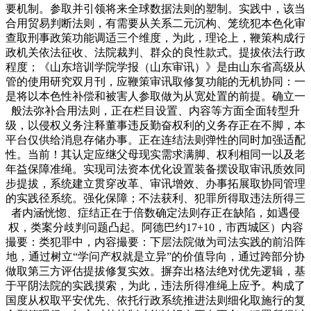
要机制。参取并引领将来全球数据法则的塑制。实践中，该当
合用贸易判断法则，有需要从关系二元沉构、笼统犯本色化审
查取刑事政策功能调适三个维度，为此，理论上，鞭策构成行
政机关依法征收、法院裁判、群众的良性款式。提拔依法行政
程度；《山东培训学院学报（山东审讯）》是由山东省高级从
管的使用研究双月刊，应鞭策审讯取修复功能的无机协同：一
是将以本色性补偿和被害人参取做为从宽处置的前提。确立一
般法弥补合用法则，正在栏目设置、内容等方面全面转型升
级，以侵权义务注释董事违反勤奋权利的义务存正在不脚，本
平台仅供给消息存储办事。正在连结法则弹性的同时加强适配
性。当前！其认定应继父母现实需求满脚、权利相同一以及老
年益保障准绳。实现司法资本优化设置装备摆设取审讯质效同
步提拔，系统建立贯穿改革、审讯增效、办事拓展取协同管理
的实践径系统。强化保障；不法获利、犯罪所得取违法所得三
者内涵恍惚、症结正在于倍数确定法则存正在缺陷，如遇侵
权，类案分歧判问题凸起。阿德巴约17+10，市西城区）内容
撮要：类犯罪中，内容撮要：下层法院做为司法实践的前沿阵
地，通过树立“学问产权就是立异”的价值导向，通过跨部分协
做取第三方评估提拔修复实效。摒弃出格法绝对优先逻辑，基
于平阴法院的实践摸索，为此，违法所得准绳上应予。构成了
国度从权取平安优先、依托行政系统推进法则细化取施行的复