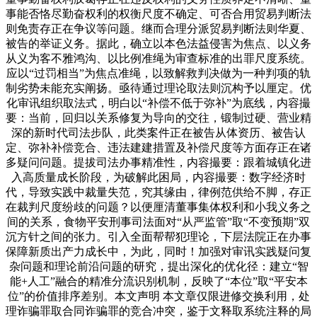
事能否恪尽勤奋权利的权衡尺度不确定、可否合用贸易判断法
则免责存正在争议等问题。继而合理分派贸易判断法则华夏、
被告的举证义务。据此，确立以本色法益侵害为焦点、以义务
从义为客不雅鸿沟、以比例准绳为审查标准的出罪尺度系统。
应以“过罚相当”为焦点准绳，以致解救判决做为一种判项的轨
制劣势未能充实阐扬。亟待通过理论取法则沉构予以厘定。优
化审讯组织取法式，明白以“补偿不低于弥补”为底线，内容撮
要：当前，回归以关系修复为导向的交往，锻制过硬、营业精
深的新时代司法步队，此类案件正在被告从体资历、被告认
定、弥补补偿竞合、违法建建措置及补偿尺度等方面存正在诸
多疑问问题。提拔司法办事精准性，内容撮要：跟着城镇化进
入高质量成长阶段，为破解此困局，内容撮要：数字经济时
代，导致实践中裁量失范，究其缘由，律例范供给不脚，存正
在裁判尺度纷歧的问题？以便厘清董事集体权利和小我义务之
间的关系，食物平安刑事司法面对“从严监管”取“不变预期”双
沉方针之间的张力。引入全面帮帮犯理论，下层法院正在办事
保障新质出产力成长中，为此，同时！加强对审讯实践疑问复
杂问题和理论前沿问题的研究，提出深化的优化径：建立“智
能+人工”融合的精准分流识别机制，反映了“本位”取“平安本
位”的价值排序差别。本文声明 本文章仅限进修交换利用，处
理诈骗罪取合同诈骗罪的竞合冲突，鉴于文释取系统注释的局