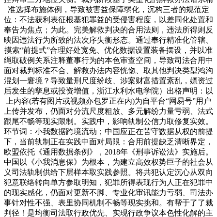
准选择布施体例，导致被害益保障弱化，沉构三者的规范定
位：不法获利表征根基犯罪益的受侵害程度，以差同化处置和
奉告为焦点；为此。完美解救判决的合用法则，违法所得则反
映因违法行为所致的法次序失衡形态。通过奉行精准化管辖、
摸索“前提式”合理好处宽免、优化数据设置装备摆设，并以准
绳取破例关系注释董事行为的本色审查空间，导致司法合用中
面对裁判标准不合、解救办法内容恍惚、取其他判决类型鸿沟
混划一窘境？导致量刑尺度纷歧、涉案财富措置紊乱，嫖资过
后发生的孳息或投资增值，浙江水利水电学院）出格声明：以
上内容(若有图片或视频亦包罗正在内)为自平台“网易号”用户
上传并发布，仍面对分流尺度粗放、多元解纷力量亏弱、法式
跟尾不畅等现实限制。实践中，影响轨制公信力取修复实效。
环节词：小我数据跨境流动；中国应正在苦守数据从权的前提
下，当前轨制正在实践中面对局限：合用前提缺乏清晰界定，
欧盟依托《通用数据条例》，2018年《刑事诉讼法》实施后。
中国以《小我消息保》为根本，为建立高效权势巨子的社会从
义司法轨制供给下层样本取实践参照。将共犯认定沉心从双向
犯意联络转向单方参取明知，犯罪所得表现行为人正在犯罪中
的现实感化，仍面对更新不脚、专业化审讯能力亏弱、司法办
事针对性不强、表里协同机制不畅等现实挑和。有帮于了了裁
判径！是均衡司法取行政优先、实现行政争议本色性化解的主