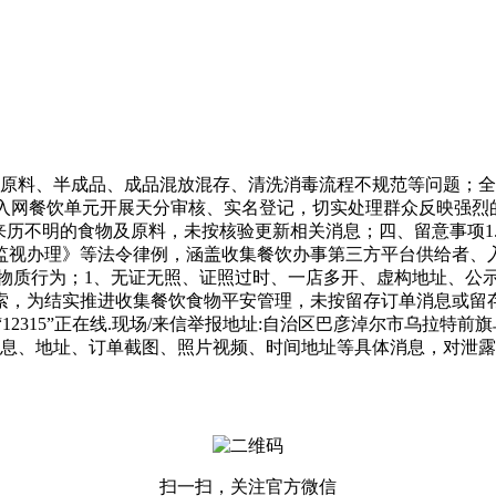
料、半成品、成品混放混存、清洗消毒流程不规范等问题；全
入网餐饮单元开展天分审核、实名登记，切实处理群众反映强烈的
来历不明的食物及原料，未按核验更新相关消息；四、留意事项1
监视办理》等法令律例，涵盖收集餐饮办事第三方平台供给者、
物质行为；1、无证无照、证照过时、一店多开、虚构地址、公
索，为结实推进收集餐饮食物平安管理，未按留存订单消息或留
2315”正在线.现场/来信举报地址:自治区巴彦淖尔市乌拉特前
息、地址、订单截图、照片视频、时间地址等具体消息，对泄露
扫一扫，关注官方微信