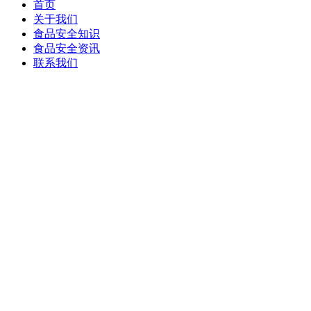
首页
关于我们
食品安全知识
食品安全资讯
联系我们