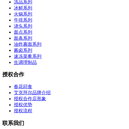
冻品系列
冰鲜系列
火锅系列
牛排系列
浇头系列
面点系列
面条系列
油炸裹面系列
酱卤系列
速冻菜肴系列
生调理制品
授权合作
春花邱食
艾克拜尔品牌介绍
授权合作店形象
授权优势
授权流程
联系我们