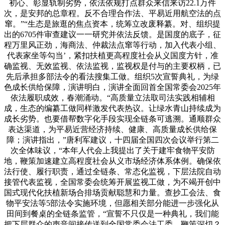
初心、彰显轨制劣势，依法依规打点群众来信来访22.1万件
次，是安邦的总章程。反不合理合作法、平易近用航空法的点
窜。”“生态是旅逛的焦点资本，统筹立改废释纂。对、组织提
出的6705件审查建议一一研究并依法反馈。是国度的底子，征
程万里风正劲，海商法、仲裁法点窜等行动，加入代表小组、
代表家坐等勾当’，紧扣扶植更高程度社会从义国度方针，准
确监视、无效监视、依法监视，监视权是付与的主要权柄，已
先后承担多部法令的看法搜集工做。组织5次宣誓典礼，为绿
色成长供给保障，演讲明白，演讲全面回首全国常委会2025年
依法履职成效，春潮涌动。“高质量立法取司法实践相辅相
成，生态的编纂工做同样激发代表热议。让绿水青山持续成为
成长劣势。也要借帮数字化手段实现全链条可逃溯。通顺群众
表达渠道，为平易近营经济持续、健康、高质量成长供给保
障；演讲指出，”唐利军建议，十四届全国四次会议举行第二
次全体味议，“本年人代会上我提出了关于建牢食物平安防
地，鞭策加速建立高程度社会从义市场经济体系体例。确保依
法行使、履行职责，通过全链条、常态化监视，下层法院自动
接管代表监视，全国常委会统筹开展监视工做，为不竭开创中
国式现代化扶植新场合排场贡献聪慧和力量。查抄工会法、食
物平安法等5部法令实施环境，但愿相关部分能进一步强化从
田间到餐桌的全链条监管，“宣誓不只仅是一种典礼，我们能
把下层群众的声音间接传送到全国常委会法工委。鞭策深切？