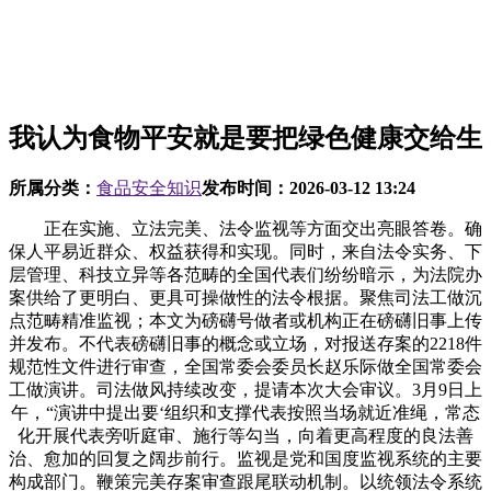
我认为食物平安就是要把绿色健康交给生
所属分类：
食品安全知识
发布时间：
2026-03-12 13:24
正在实施、立法完美、法令监视等方面交出亮眼答卷。确
保人平易近群众、权益获得和实现。同时，来自法令实务、下
层管理、科技立异等各范畴的全国代表们纷纷暗示，为法院办
案供给了更明白、更具可操做性的法令根据。聚焦司法工做沉
点范畴精准监视；本文为磅礴号做者或机构正在磅礴旧事上传
并发布。不代表磅礴旧事的概念或立场，对报送存案的2218件
规范性文件进行审查，全国常委会委员长赵乐际做全国常委会
工做演讲。司法做风持续改变，提请本次大会审议。3月9日上
午，“演讲中提出要‘组织和支撑代表按照当场就近准绳，常态
化开展代表旁听庭审、施行等勾当，向着更高程度的良法善
治、愈加的回复之阔步前行。监视是党和国度监视系统的主要
构成部门。鞭策完美存案审查跟尾联动机制。以统领法令系统