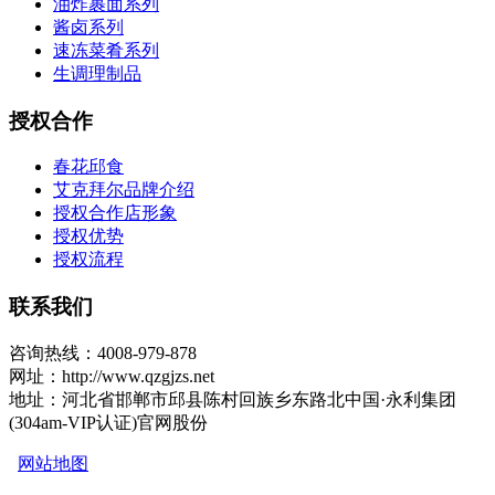
油炸裹面系列
酱卤系列
速冻菜肴系列
生调理制品
授权合作
春花邱食
艾克拜尔品牌介绍
授权合作店形象
授权优势
授权流程
联系我们
咨询热线：4008-979-878
网址：http://www.qzgjzs.net
地址：河北省邯郸市邱县陈村回族乡东路北中国·永利集团
(304am-VIP认证)官网股份
网站地图