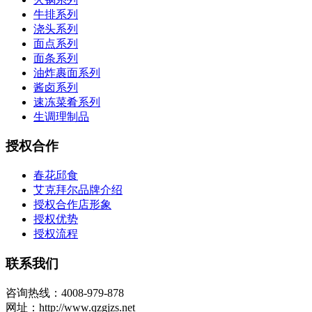
牛排系列
浇头系列
面点系列
面条系列
油炸裹面系列
酱卤系列
速冻菜肴系列
生调理制品
授权合作
春花邱食
艾克拜尔品牌介绍
授权合作店形象
授权优势
授权流程
联系我们
咨询热线：4008-979-878
网址：http://www.qzgjzs.net