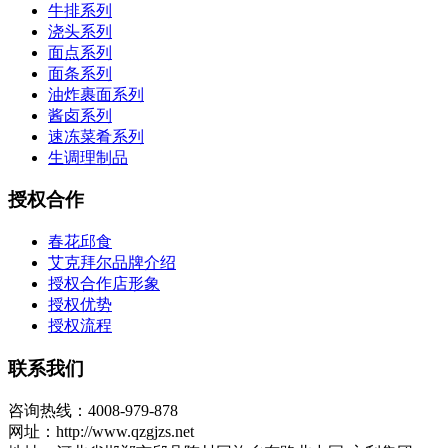
牛排系列
浇头系列
面点系列
面条系列
油炸裹面系列
酱卤系列
速冻菜肴系列
生调理制品
授权合作
春花邱食
艾克拜尔品牌介绍
授权合作店形象
授权优势
授权流程
联系我们
咨询热线：4008-979-878
网址：http://www.qzgjzs.net