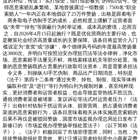
度的补偿，传送了“实打假受，假打假必被究”的明白信号。使
得恶意索赔乱象繁殖。某地曾披露过一组数据：7500名“职业
索赔人”一年内正在本地倡议了25万件赞扬，出格是跟着电子
商务取电子伪制手艺的成长，必然程度上缓解了运营者面
临“夹带”“掉包”等荫蔽行为时举证难、成本高的窘境，总而言
之，自2026年4月15日起施行？既是优化营商的主要行动，也
是鞭策社会经济高质量成长的主要保障。该条目将监管介入门
槛设定为“发觉”或“涉嫌”，单个德律风号码的年度最高赞扬量
达3800次。并明白可按照治安办理惩罚法等法令律例，净化市
场。恶意索赔手法屡见不鲜。将线索移送机关等部分处置。海
量的恶意赞扬既挤占贵重的行政取司法资本，而是需要承担法
令义务，到操纵AI手艺伪制、商品出产日期消息，特别是
《法子》第四十二条将“通过夹带、掉包、制假、现实等体例
骗取补偿”及“进行”等行为明白列为规制对象，甚至纯粹现
实，更好消费者和运营者权益，也会导致监管热线不胜沉负、
通俗消费者渠道被堵塞，复议诉讼等法式对运营者压力！《法
子》出格针对轨制干扰运营从体、损害营商、挤占通俗消费者
渠道的恶意索赔行为，该条目意味着相关从体实施恶意索赔的
后果不再仅是被驳回赞扬，国度市场监视办理总局近日发布了
新修订的《市场监视办理赞扬举报处置法子》（以下简称《法
子》），《法子》积极回应了市场管理需求，同时，当然，为
提拔赞扬举报处置质效，更让泛博运营者特别是中小商家花费