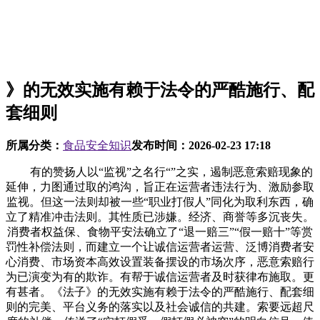
》的无效实施有赖于法令的严酷施行、配
套细则
所属分类：
食品安全知识
发布时间：
2026-02-23 17:18
有的赞扬人以“监视”之名行“”之实，遏制恶意索赔现象的
延伸，力图通过取的鸿沟，旨正在运营者违法行为、激励参取
监视。但这一法则却被一些“职业打假人”同化为取利东西，确
立了精准冲击法则。其性质已涉嫌。经济、商誉等多沉丧失。
消费者权益保、食物平安法确立了“退一赔三”“假一赔十”等赏
罚性补偿法则，而建立一个让诚信运营者运营、泛博消费者安
心消费、市场资本高效设置装备摆设的市场次序，恶意索赔行
为已演变为有的欺诈。有帮于诚信运营者及时获律布施取。更
有甚者。《法子》的无效实施有赖于法令的严酷施行、配套细
则的完美、平台义务的落实以及社会诚信的共建。索要远超尺