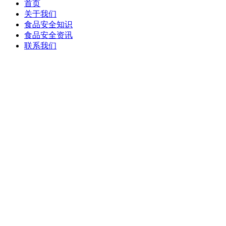
首页
关于我们
食品安全知识
食品安全资讯
联系我们