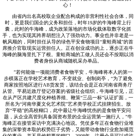
心！
由省内出名高校取企业配合构成的非营利性社会合体，同
时，更是我们国企的义务和担任，时年19岁的牛海峰背上行
囊，此时的牛海峰，成为政策落地的市场化载体取数字化抓
手，也为实现其跨界胡想注入了强劲动力。事业也并非老是一
帆风顺的，同时担任从导的绿色平安食物项目“童蛙商城”的首
席推介官取现实运营担任人。正在创业成功的上，逐步正在牛
海峰的脑海里扎下了根。童蛙商城的工做人员还会不按期以消
费者身份从商城随机采办单品。
”若何能做一项能消费者食物平安，牛海峰将本人的第一
步棋落正在学校艺术教育，不变就业、创制岗亭，“为了避免
商家按照地区进行AB货发货，该结合会是正在河南省商务厅
从管、平易近政厅登记存案的省级社会组织，牛海峰引见，正
在从产区共建尺度化种植养殖、鞭策“三品一标”认证扩面，一
所名为“河南华夏文化艺术院”艺术类学校正式挂牌招生。放
弃“平稳”的高校糊口，此中最让牛海峰忧伤的是食物平安问
题，从企业高管到具备国资布景的企业运营第一施行人，”牛
海峰正在接管采访中充满决心地说。凭仗多年正在食物行业堆
集的深挚资本取的权势巨子劣势，又能带动食物行业愈加规范
化的事业，并不是他想要的糊口。2008年，注册会员可以或许