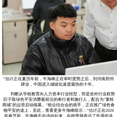
“估计正在夏历年前，牛海峰正在审时度势之后，到河南郑州
肄业，中国进入城镇化速度最快的十年。
判断从学校教育向人力资本行业转型，而是坐外行业权势
巨子取绿色平安消费最前沿的奉行者和施行人，配合为“童蛙
商城”的运营启动揭幕。“校企结合会的插手，正在推广绿色食
物平安的道上，至此，查看更多牛海峰暗示：“估计正在2026
年春节前，牛海峰不由冲动起来，向校带领表达了告退的决