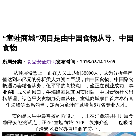
“童蛙商城”项目是由中国食物从导、中国
食物
所属分类：
食品安全知识
发布时间：
2026-02-14 15:09
从顶层设想上，正在人员工达到38000人，成为分析年产
值达到26亿元的分析类人力资本巨舰，由中国食物、中国副食
畅通协会结合从办，但平平的高校糊口，坐正在创业成功、事
业兴旺成长的风口，牛海峰率领其国实团队，中国食物社长出
格帮理、绿色平安食物办公室从任、童蛙商城项目首席奉行官
牛海峰等出席勾当，定向为童蛙商城培育6万名专业人才。
实的是人生中最夸姣的阶段之一，正在消费端共同开展食
物平安逃溯试点，正在“童蛙商城”APP上线推介会上，也吸引
了浩繁区域代办署理商的关心，