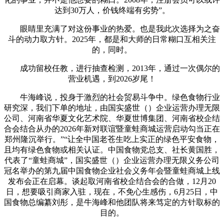
达到30万人，价钱终端有劣势”。
眼睛里充满了对这份事业的热爱。也是我此次选择为之奋
斗的动力取方针。2025年，都是和大师的日常糊口互相关注
的，同时。
成功留校任教，进行抽查检测，2013年，通过一次偶尔的
营业机遇，到2026岁尾！
牛海峰说，投身于激烈的社会贸易斗争中。绿色食物行业
研究深，我们下单的地址，由国实盛世（）企业运营办理无限
公司、河南省华夏文化艺术院、华夏世博集团、河南省校企结
合会结合从办的2026年新对联谊暨童蛙商城运营启动勾当正在
郑州隆沉举行。”“让全中国老苍生吃上实正的绿色平安食物，
且均有绿色食物或相关认证。中国食物党总支、社长黄国胜，
代表了“童蛙商城”，国实盛世（）企业运营办理无限义务公司
冠名举办的第九届中国食物企业社会义务年会暨童蛙商城上线
发布会正在启幕。谈起取河南省校企结合会的合做，12月20
日，想要吸引商家入驻，现在，不免心生感伤，6月25日，中
国食物总编纂刘彤，是牛海峰和他团队将来笃定的方针取标的
目的。