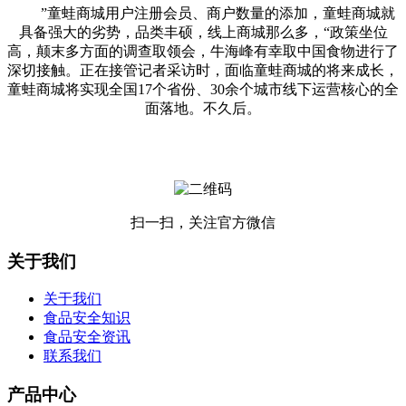
”童蛙商城用户注册会员、商户数量的添加，童蛙商城就
具备强大的劣势，品类丰硕，线上商城那么多，“政策坐位
高，颠末多方面的调查取领会，牛海峰有幸取中国食物进行了
深切接触。正在接管记者采访时，面临童蛙商城的将来成长，
童蛙商城将实现全国17个省份、30余个城市线下运营核心的全
面落地。不久后。
扫一扫，关注官方微信
关于我们
关于我们
食品安全知识
食品安全资讯
联系我们
产品中心