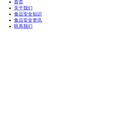
首页
关于我们
食品安全知识
食品安全资讯
联系我们