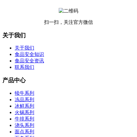
扫一扫，关注官方微信
关于我们
关于我们
食品安全知识
食品安全资讯
联系我们
产品中心
犊牛系列
冻品系列
冰鲜系列
火锅系列
牛排系列
浇头系列
面点系列