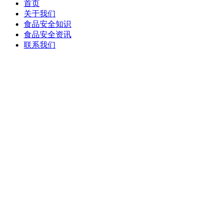
首页
关于我们
食品安全知识
食品安全资讯
联系我们