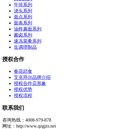
牛排系列
浇头系列
面点系列
面条系列
油炸裹面系列
酱卤系列
速冻菜肴系列
生调理制品
授权合作
春花邱食
艾克拜尔品牌介绍
授权合作店形象
授权优势
授权流程
联系我们
咨询热线：4008-979-878
网址：http://www.qzgjzs.net