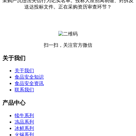
采购严沉违法失信行为记实名单。投标人应别离制做、封拆及
送达投标文件。正在采购资历审查环节？
扫一扫，关注官方微信
关于我们
关于我们
食品安全知识
食品安全资讯
联系我们
产品中心
犊牛系列
冻品系列
冰鲜系列
火锅系列