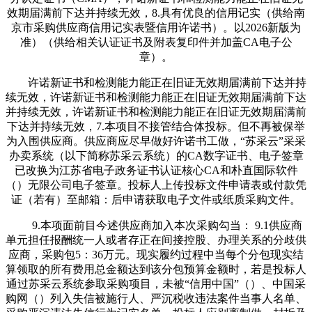
效期届满前下达并持续无效，8.具有优良的信用记实（供给南
京市采购供应商信用记实表暨信用许诺书）。以2026新版为
准）（供给相关认证证书及附表复印件并加盖CA电子公
章）。
许诺新证书和检测能力能正在旧证无效期届满前下达并持
续无效，许诺新证书和检测能力能正在旧证无效期届满前下达
并持续无效，许诺新证书和检测能力能正在旧证无效期届满前
下达并持续无效，7.本项目不接管结合体投标。但不再被保举
为入围供应商。供应商应尽早做好许诺书工做，“苏采云”采采
办卖系统（以下简称苏采云系统）的CA数字证书、电子签章
已改换为江苏省电子政务证书认证核心CA和朴直国际软件
（）无限公司电子签章。投标人上传投标文件申请表或付款凭
证（若有）至邮箱：后申请获取电子文件或纸质采购文件。
9.本项面前目今述供应商加入本次采购勾当： 9.1供应商
单元担任报酬统一人或者存正在间接控股、办理关系的分歧供
应商，采购包5：36万元。现实履约过程中当每个分包现实结
算领取的所有费用总金额达到该分包预算金额时，若是投标人
通过苏采云系统参取采购项目，未被“信用中国”（）、中国采
购网（）列入失信被施行人、严沉税收违法案件当事人名单、