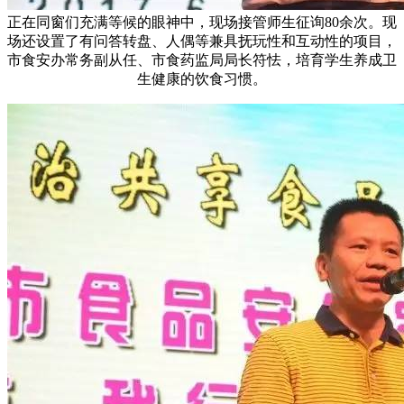
正在同窗们充满等候的眼神中，现场接管师生征询80余次。现
场还设置了有问答转盘、人偶等兼具抚玩性和互动性的项目，
市食安办常务副从任、市食药监局局长符怯，培育学生养成卫
生健康的饮食习惯。