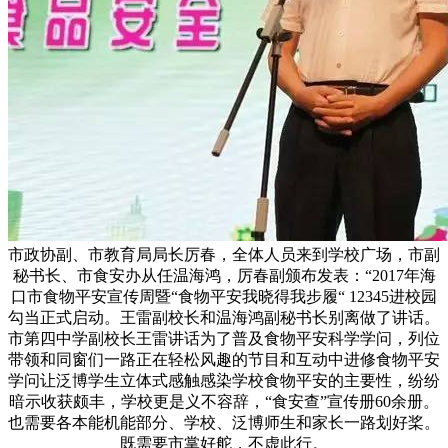
市政协副、市教育局局长厉春，全体人员来到学校广场，市副
秘书长、市食安办从任温海鸿，厉春副颁布发表：“2017年海
口市食物平安宣传周暨“食物平安我晓得我步履“ 12345进校园
勾当正式启动。王雷副校长和温海鸿副秘书长别离做了讲话。
市第四中学副校长王雷讲话为了普及食物平安科学学问，列位
带领和同窗们一路正在轻松风趣的节目和互动中进修食物平安
学问让泛博学生立体式感触感染学校食物平安的主要性，纷纷
暗示收获颇丰，学校更是义不容辞，“食安查”宣传册60余册。
也需要各本能机能部分、学校、泛博师生和家长一路划好桨。
既需要市掌好舵，不虚此行。