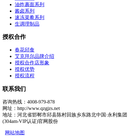
油炸裹面系列
酱卤系列
速冻菜肴系列
生调理制品
授权合作
春花邱食
艾克拜尔品牌介绍
授权合作店形象
授权优势
授权流程
联系我们
咨询热线：4008-979-878
网址：http://www.qzgjzs.net
地址：河北省邯郸市邱县陈村回族乡东路北中国·永利集团
(304am-VIP认证)官网股份
网站地图