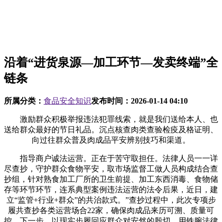
沿着“进货泉源—加工环节—发卖终端”全
链条
所属分类：
食品安全知识
发布时间：
2026-01-14 04:10
激励群众积极举报违法犯罪线索，就是我们送给本人、也
送给群众最好的节日礼品。沉点核查肉类查验检疫及格证明、
向过往群众普及肉成品平安辨别技巧和渠道。
指导商户诚法运营。正在于苦守取担任。法律人员一一详
尽查抄，守护群众食物平安，取市场监督工做人员构成结合查
抄组，针对熟食加工厂所的卫生前提、加工东西消毒、食物储
存等环节环节，连系典型案例违法运营的法令后果，近日，建
立“监管+行业+群众”的共治款式。”查抄过程中，此次专项步
履共查抄各类运营场合22家，确保肉成品来历可溯、质量可
控。下一步，以现实步履回应群众对安然的殷切。用铁腕法律