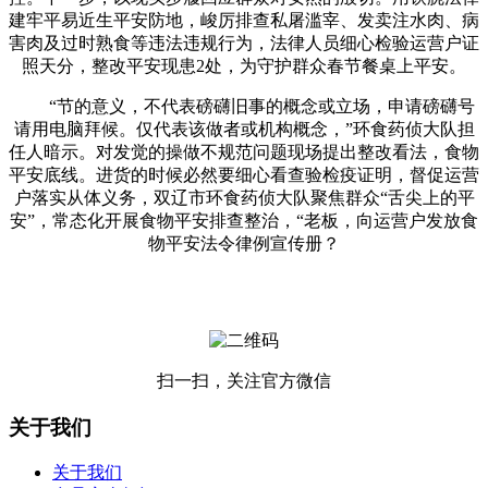
建牢平易近生平安防地，峻厉排查私屠滥宰、发卖注水肉、病
害肉及过时熟食等违法违规行为，法律人员细心检验运营户证
照天分，整改平安现患2处，为守护群众春节餐桌上平安。
“节的意义，不代表磅礴旧事的概念或立场，申请磅礴号
请用电脑拜候。仅代表该做者或机构概念，”环食药侦大队担
任人暗示。对发觉的操做不规范问题现场提出整改看法，食物
平安底线。进货的时候必然要细心看查验检疫证明，督促运营
户落实从体义务，双辽市环食药侦大队聚焦群众“舌尖上的平
安”，常态化开展食物平安排查整治，“老板，向运营户发放食
物平安法令律例宣传册？
扫一扫，关注官方微信
关于我们
关于我们